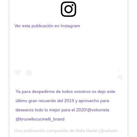
Ver esta publicación en Instagram
Ya para despedirme de todos vosotros os dejo este
último gran recuerdo del 2019 y aprovecho para
desearos todo lo mejor para el 2020!@volvoreta
@brunellocucinelli_brand
Una publicación compartida de Rafa Nadal (@rafaelnadal) el
3