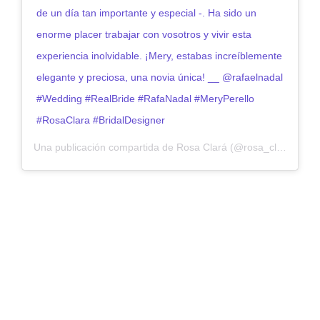
de un día tan importante y especial -. Ha sido un
enorme placer trabajar con vosotros y vivir esta
experiencia inolvidable. ¡Mery, estabas increíblemente
elegante y preciosa, una novia única! __ @rafaelnadal
#Wedding #RealBride #RafaNadal #MeryPerello
#RosaClara #BridalDesigner
Una publicación compartida de Rosa Clará (@rosa_clara) el
20