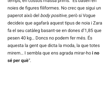
temps, en cossos massa prims: “Es basen en
noies de figures filiformes. No crec que sigui un
paperot això del
body positive
, però si Vogue
decideix que agafarà aquest tipus de noia i Zara
fa el seu catàleg basant-se en dones d’1,85 que
pesen 40 kg… Doncs no podem fer més. És
aquesta la gent que dicta la moda, la que totes
mirem… I sembla que ens agrada mirar-ho
i no
sé per què
“.