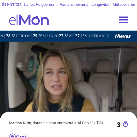
Carles Puigdemont
Paula Echevarría
Longevitat
Metabolisme
ÉS NOTÍCIA
29,0°
27,8°
27,1°
26,7°
TORTOSA
MATARÓ
VIC
VILAFRANCA DEL PENEDÈS
VIL
Martina Klein, durant la seva entrevista a 'Al Cotxe!' / TV3
3′