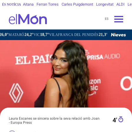
Aitana
Ferran Torres
Carles Puigdemont
Longevitat
ALDI
Le
ÉS NOTÍCIA
ES
4,2°
18,7°
21,3°
24,1°
VIC
VILAFRANCA DEL PENEDÈS
VILANOVA I LA GELTRÚ
Laura Escanes se sincera sobre la seva relació amb Joan
4′
- Europa Press