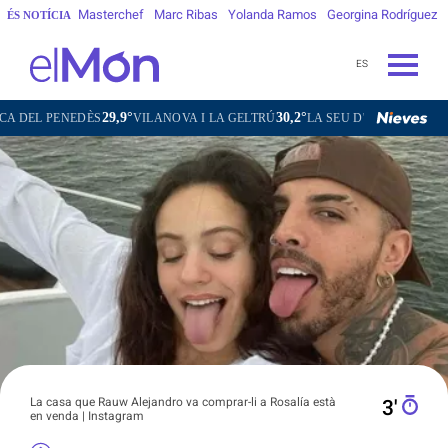
Masterchef
Marc Ribas
Yolanda Ramos
Georgina Rodríguez
ÉS NOTÍCIA
ES
29,9°
30,2°
29,2°
NEDÈS
VILANOVA I LA GELTRÚ
LA SEU D'URGELL
PUIGCERD
La casa que Rauw Alejandro va comprar-li a Rosalía està
3′
en venda | Instagram