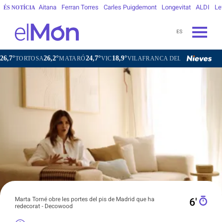
Aitana
Ferran Torres
Carles Puigdemont
Longevitat
ALDI
Le
ÉS NOTÍCIA
ES
2°
24,7°
18,9°
21,6°
MATARÓ
VIC
VILAFRANCA DEL PENEDÈS
VILANOVA I LA 
Marta Torné obre les portes del pis de Madrid que ha
6′
redecorat - Decowood