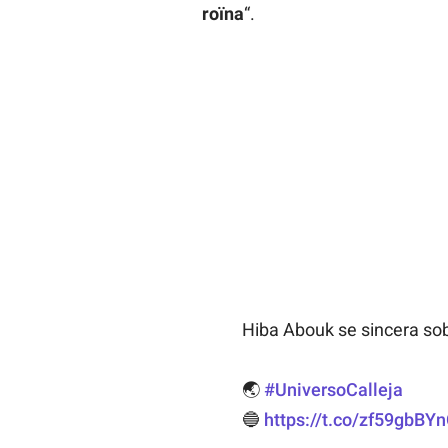
roïna
“.
Hiba Abouk se sincera sob
🌏
#UniversoCalleja
🔵
https://t.co/zf59gbBY