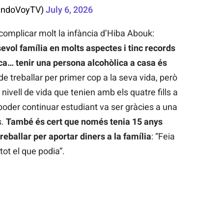
landoVoyTV)
July 6, 2026
 complicar molt la infància d’Hiba Abouk:
evol família en molts aspectes i tinc records
ca… tenir una persona alcohòlica a casa és
de treballar per primer cop a la seva vida, però
 nivell de vida que tenien amb els quatre fills a
 poder continuar estudiant va ser gràcies a una
s.
També és cert que només tenia 15 anys
eballar per aportar diners a la família
: “Feia
tot el que podia”.