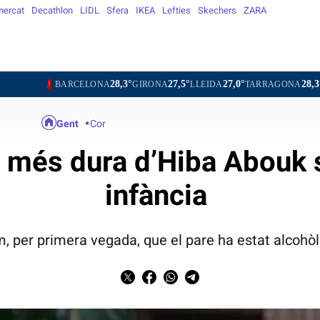
mercat
Decathlon
LIDL
Sfera
IKEA
Lefties
Skechers
ZARA
28,3°
27,5°
27,0°
28,3°
29,2
ARCELONA
GIRONA
LLEIDA
TARRAGONA
TORTOSA
Gent
Cor
 més dura d’Hiba Abouk 
infància
lum, per primera vegada, que el pare ha estat alcohò