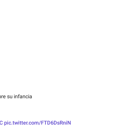
re su infancia
nC
pic.twitter.com/FTD6DsRniN