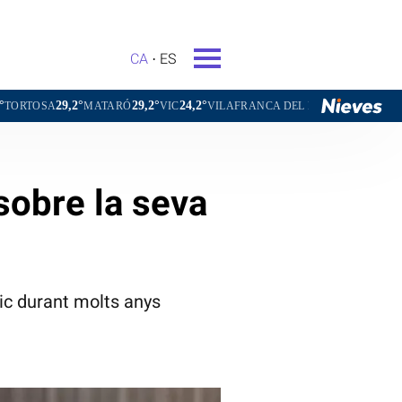
CA
ES
°
29,2°
24,2°
27,1°
MATARÓ
VIC
VILAFRANCA DEL PENEDÈS
VILANOVA I LA G
sobre la seva
lic durant molts anys