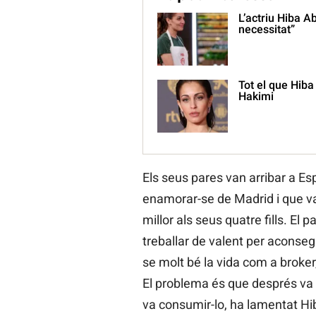
L’actriu Hiba A
necessitat”
Tot el que Hiba
Hakimi
Els seus pares van arribar a E
enamorar-se de Madrid i que va
millor als seus quatre fills. El 
treballar de valent per aconsegu
se molt bé la vida com a broker,
El problema és que després va a
va consumir-lo, ha lamentat Hib