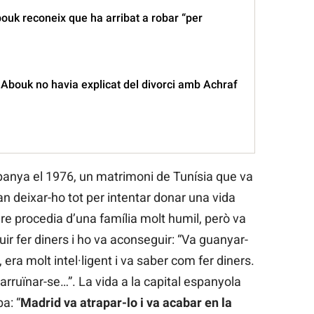
bouk reconeix que ha arribat a robar “per
 Abouk no havia explicat del divorci amb Achraf
spanya el 1976, un matrimoni de Tunísia que va
n deixar-ho tot per intentar donar una vida
pare procedia d’una família molt humil, però va
ir fer diners i ho va aconseguir: “Va guanyar-
 era molt intel·ligent i va saber com fer diners.
rruïnar-se…”. La vida a la capital espanyola
a: “
Madrid va atrapar-lo i va acabar en la