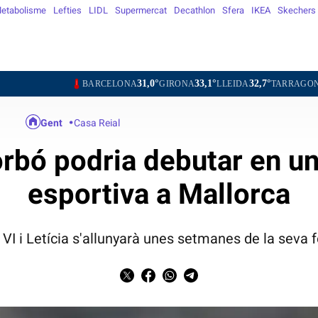
etabolisme
Lefties
LIDL
Supermercat
Decathlon
Sfera
IKEA
Skechers
31,0°
33,1°
32,7°
30,1°
BARCELONA
GIRONA
LLEIDA
TARRAGONA
TORTO
Gent
Casa Reial
orbó podria debutar en u
esportiva a Mallorca
ip VI i Letícia s'allunyarà unes setmanes de la seva 