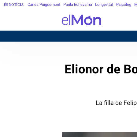
Carles Puigdemont
Paula Echevarría
Longevitat
Psicòleg
M
ÉS NOTÍCIA
Elionor de B
La filla de Fel