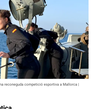
una reconeguda competició esportiva a Mallorca |
tica