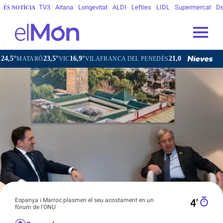
TV3
Aitana
Longevitat
ALDI
Lefties
LIDL
Supermercat
De
ÉS NOTÍCIA
23,5°
16,9°
21,0°
TARÓ
VIC
VILAFRANCA DEL PENEDÈS
VILANOVA I LA GELT
Espanya i Marroc plasmen el seu acostament en un
4′
fòrum de l'ONU