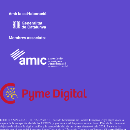
Amb la col·laboració:
Membres associats:
EDITORA SINGULAR DIGITAL 2GR S.L. ha sido beneficiaria de Fondos Europeos, cuyo objetivo es la
mejora de la competitividad de las PYMES, y gracias al cual ha puesto en marcha un Plan de Acción con el
objetivo de reforzar la digitalización y la competitividad de las pymes durante el año 2024. Para ello ha
contado con el apoyo del Programa Pyme Digital de la Cámara de Comercio de Terrassa.
#EuropaSeSiente