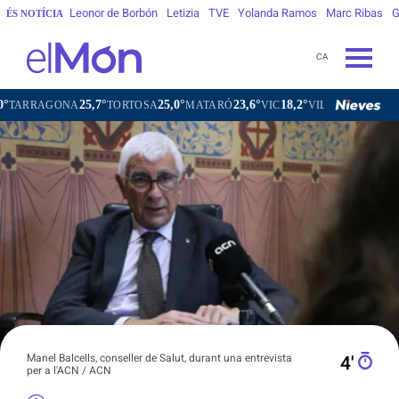
Leonor de Borbón
Letizia
TVE
Yolanda Ramos
Marc Ribas
G
ÉS NOTÍCIA
CA
25,7°
25,0°
23,6°
18,2°
2
NA
TORTOSA
MATARÓ
VIC
VILAFRANCA DEL PENEDÈS
Manel Balcells, conseller de Salut, durant una entrevista
4′
per a l'ACN / ACN