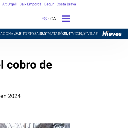
Alt Urgell
Baix Empordà
Begur
Costa Brava
ES
CA
30,5°
29,4°
30,9°
28,7°
RTOSA
MATARÓ
VIC
VILAFRANCA DEL PENEDÈS
VILANO
el cobro de
a
s en 2024