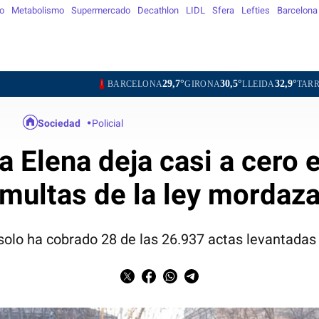
o
Metabolismo
Supermercado
Decathlon
LIDL
Sfera
Lefties
Barcelona
29,7°
30,5°
32,9°
29,0°
BARCELONA
GIRONA
LLEIDA
TARRAGONA
TO
Sociedad
Policial
a Elena deja casi a cero 
multas de la ley mordaz
 solo ha cobrado 28 de las 26.937 actas levantada