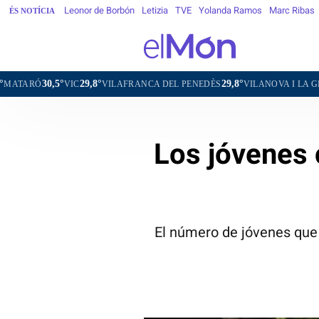
Leonor de Borbón
Letizia
TVE
Yolanda Ramos
Marc Ribas
ÉS NOTÍCIA
29,8°
29,8°
30,7°
IC
VILAFRANCA DEL PENEDÈS
VILANOVA I LA GELTRÚ
LA S
Los jóvenes 
El número de jóvenes que