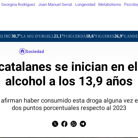
Georgina Rodríguez
Joan Manuel Serrat
Longevidad
Metabolismo
Psicólo
21,1°
18,6°
26,9°
32,0°
EU D'URGELL
PUIGCERDÀ
FIGUERES
GANDESA
L'HOSPI
Sociedad
catalanes se inician en 
alcohol a los 13,9 años
 afirman haber consumido esta droga alguna vez en
dos puntos porcentuales respecto al 2023