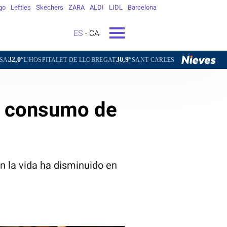
go
Lefties
Skechers
ZARA
ALDI
LIDL
Barcelona
ES
CA
30,9°
30,4°
TALET DE LLOBREGAT
SANT CARLES DE LA RÀPITA
SANT CUGAT 
el consumo de
 la vida ha disminuido en