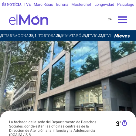
TVE
Marc Ribas
Eufòria
Masterchef
Longevidad
Psicólogo
ÉS NOTÍCIA
CA
28,1°
26,9°
25,9°
22,9°
AGONA
TORTOSA
MATARÓ
VIC
VILAFRANCA DEL PENE
La fachada de la sede del Departamento de Derechos
3′
Sociales, donde están las oficinas centrales de la
Dirección de Atención a la Infancia y la Adolescencia
(DGAIA) / S.B.