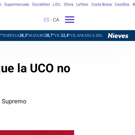
o
Supermercado
Decathlon
LIDL
Sfera
Lefties
Costa Brava
Castillos
B
ES
CA
°
28,7°
22,4°
25,9°
MATARÓ
VIC
VILAFRANCA DEL PENEDÈS
VILANOVA I LA G
que la UCO no
al Supremo