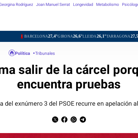
Georgina Rodríguez
Joan Manuel Serrat
Longevidad
Metabolismo
Psicólog
27,4°
26,6°
26,1°
27,5°
28,3
ARCELONA
GIRONA
LLEIDA
TARRAGONA
TORTOSA
Política
Tribunales
ma salir de la cárcel por
encuentra pruebas
a del exnúmero 3 del PSOE recurre en apelación 