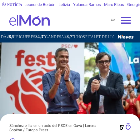
Leonor de Borbón
Letizia
Yolanda Ramos
Marc Ribas
Georgi
ÉS NOTÍCIA
CA
34,3°
28,7°
31,0°
FIGUERES
GANDESA
L'HOSPITALET DE LLOBREGAT
SANT CA
Sánchez e Illa en un acto del PSOE en Gavà | Lorena
5′
Sopêna / Europa Press