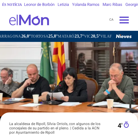
Leonor de Borbón
Letizia
Yolanda Ramos
Marc Ribas
Georgi
ÉS NOTÍCIA
CA
26,0°
25,8°
23,7°
20,5°
2
NA
TORTOSA
MATARÓ
VIC
VILAFRANCA DEL PENEDÈS
La alcaldesa de Ripoll, Sílvia Orriols, con algunos de los
4′
concejales de su partido en el pleno. | Cedida a la ACN
por Ayuntamiento de Ripoll