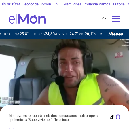
Leonor de Borbón
TVE
Marc Ribas
Yolanda Ramos
Eufòria
ÉS NOTÍCIA
CA
25,8°
24,8°
24,7°
20,1°
2
NA
TORTOSA
MATARÓ
VIC
VILAFRANCA DEL PENEDÈS
Montoya es retrobarà amb dos concursants molt propers
4′
i polèmics a 'Supervivientes' | Telecinco