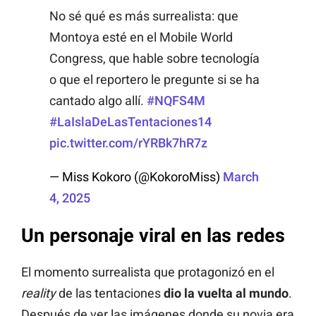
No sé qué es más surrealista: que
Montoya esté en el Mobile World
Congress, que hable sobre tecnología
o que el reportero le pregunte si se ha
cantado algo allí.
#NQFS4M
#LaIslaDeLasTentaciones14
pic.twitter.com/rYRBk7hR7z
— Miss Kokoro (@KokoroMiss)
March
4, 2025
Un personaje viral en las redes
El momento surrealista que protagonizó en el
reality
de las tentaciones
dio la vuelta al mundo
.
Después de ver las imágenes donde su novia era