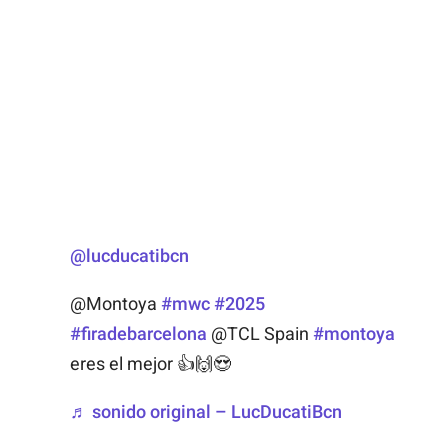
@lucducatibcn
@Montoya
#mwc
#2025
#firadebarcelona
@TCL Spain
#montoya
eres el mejor 👍🙌😍
♬ sonido original – LucDucatiBcn