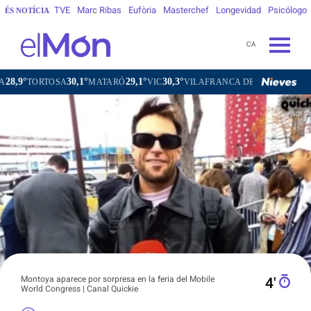
TVE
Marc Ribas
Eufòria
Masterchef
Longevidad
Psicólogo
ÉS NOTÍCIA
CA
30,1°
29,1°
30,3°
28,4°
RTOSA
MATARÓ
VIC
VILAFRANCA DEL PENEDÈS
VILANO
Montoya aparece por sorpresa en la feria del Mobile
4′
World Congress | Canal Quickie