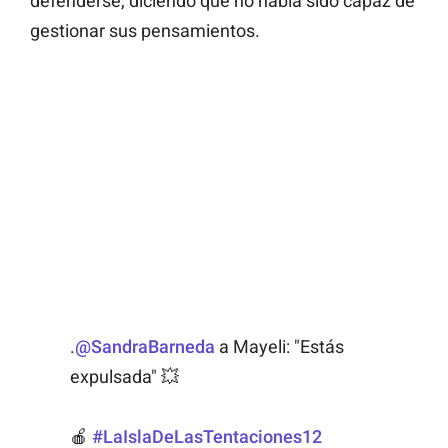
defenderse, diciendo que no había sido capaz de
gestionar sus pensamientos.
.
@SandraBarneda
a Mayeli: "Estás
expulsada" 💥
🍎
#LaIslaDeLasTentaciones12