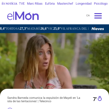
TVE
Marc Ribas
Eufòria
Masterchef
Longevidad
Psicólogo
ÉS NOTÍCIA
CA
27,3°
26,6°
25,0°
25,8°
MATARÓ
VIC
VILAFRANCA DEL PENEDÈS
VILANOVA I 
Sandra Barneda comunica la expulsión de Mayeli en 'La
7′
isla de las tentaciones' | Telecinco