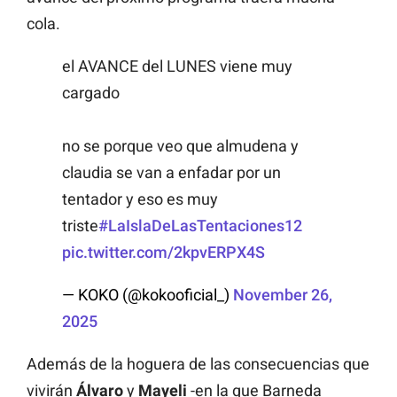
cola.
el AVANCE del LUNES viene muy
cargado
no se porque veo que almudena y
claudia se van a enfadar por un
tentador y eso es muy
triste
#LaIslaDeLasTentaciones12
pic.twitter.com/2kpvERPX4S
— KOKO (@kokooficial_)
November 26,
2025
Además de la hoguera de las consecuencias que
vivirán
Álvaro
y
Mayeli
-en la que Barneda