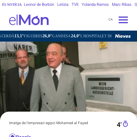
Leonor de Borbón
Letizia
TVE
Yolanda Ramos
Marc Ribas
G
ÉS NOTÍCIA
CA
26,0°
24,0°
24,9°
FIGUERES
GANDESA
L'HOSPITALET DE LLOBREGAT
SANT CA
Imatge de l'empresari egipci Mohamed al Fayed
4′