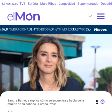
TVE
Eufòria
Marc Ribas
Longevidad
Supermercado
Decath
ÉS NOTÍCIA
CA
31,4°
34,6°
33,8°
35,4°
RAGONA
TORTOSA
MATARÓ
VIC
VILAFRANCA DEL PENE
Sandra Barneda explica cómo se encuentra y habla de la
5′
muerte de su sobrino | Europa Press