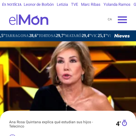
Leonor de Borbón
Letizia
TVE
Marc Ribas
Yolanda Ramos
G
ÉS NOTÍCIA
CA
28,6°
29,7°
29,4°
25,1°
2
NA
TORTOSA
MATARÓ
VIC
VILAFRANCA DEL PENEDÈS
Ana Rosa Quintana explica qué estudian sus hijos -
4′
Telecinco