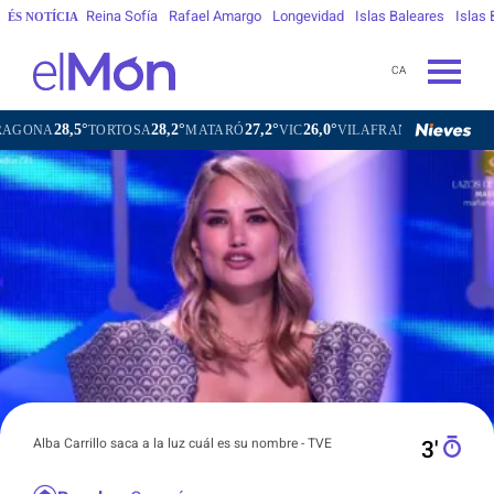
Reina Sofía
Rafael Amargo
Longevidad
Islas Baleares
Islas
ÉS NOTÍCIA
CA
°
28,2°
27,2°
26,0°
26,9°
TORTOSA
MATARÓ
VIC
VILAFRANCA DEL PENEDÈS
VIL
Alba Carrillo saca a la luz cuál es su nombre - TVE
3′