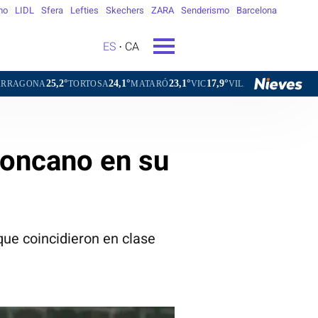
mo
LIDL
Sfera
Lefties
Skechers
ZARA
Senderismo
Barcelona
ES
CA
24,1°
23,1°
17,9°
20,9°
TORTOSA
MATARÓ
VIC
VILAFRANCA DEL PENEDÈS
VIL
roncano en su
que coincidieron en clase