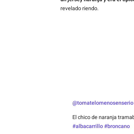
revelado riendo.
@tomatelomenosenserio
El chico de naranja trama
#albacarrillo
#broncano