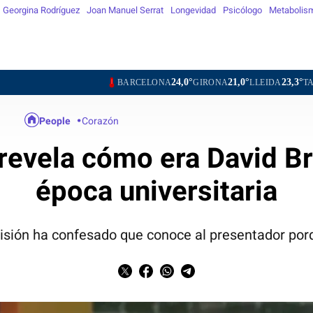
Georgina Rodríguez
Joan Manuel Serrat
Longevidad
Psicólogo
Metabolis
24,0°
21,0°
23,3°
25,2°
BARCELONA
GIRONA
LLEIDA
TARRAGONA
People
Corazón
o revela cómo era David B
época universitaria
isión ha confesado que conoce al presentador por