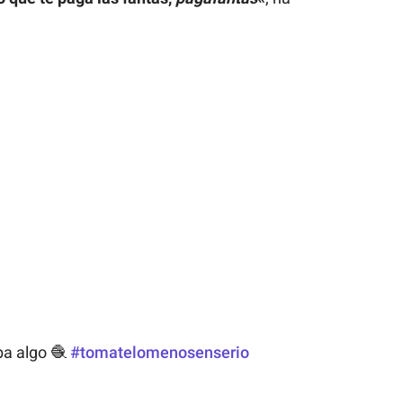
ba algo 🧶
#tomatelomenosenserio