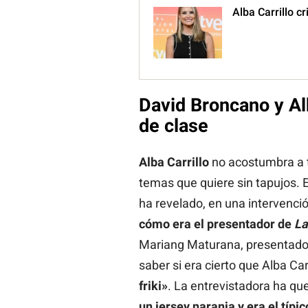
Alba Carrillo c
David Broncano y Al
de clase
Alba Carrillo
no acostumbra a t
temas que quiere sin tapujos. E
ha revelado, en una intervenci
cómo era el presentador de
La
Mariang Maturana, presentado
saber si era cierto que Alba Car
friki»
. La entrevistadora ha qu
un jersey naranja y era el típi