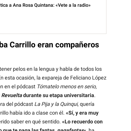
ritica a Ana Rosa Quintana: «Vete a la radio»
ba Carrillo eran compañeros
ener pelos en la lengua y habla de todos los
n esta ocasión, la expareja de Feliciano López
ón en el pódcast
Tómatelo menos en serio
,
 Revuelta
durante su etapa universitaria
.
ra del pódcast
La Pija y la Quinqui
, quería
rillo había ido a clase con él.
«Sí, y era muy
erido saber en qué sentido.
«Lo recuerdo con
co que te paga las fantas,
pagafantas
«
, ha