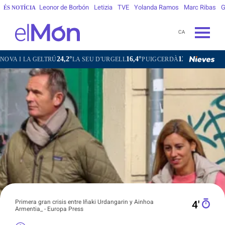
Leonor de Borbón
Letizia
TVE
Yolanda Ramos
Marc Ribas
G
ÉS NOTÍCIA
CA
24,2°
16,4°
13,1°
25,9°
A GELTRÚ
LA SEU D'URGELL
PUIGCERDÀ
FIGUERES
GAN
Primera gran crisis entre Iñaki Urdangarin y Ainhoa
4′
Armentia_ - Europa Press