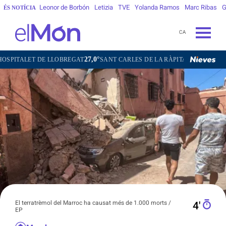
Leonor de Borbón
Letizia
TVE
Yolanda Ramos
Marc Ribas
G
ÉS NOTÍCIA
CA
27,0°
27,5°
DE LLOBREGAT
SANT CARLES DE LA RÀPITA
SANT CUGAT DEL VA
El terratrèmol del Marroc ha causat més de 1.000 morts /
4′
EP