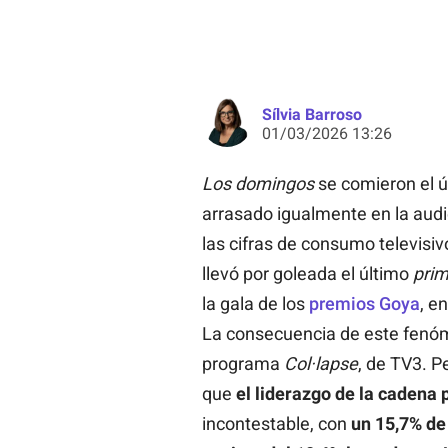
Sílvia Barroso
01/03/2026 13:26
Los domingos
se comieron el ú
arrasado igualmente en la aud
las cifras de consumo televis
llevó por goleada el último
prim
la gala de los
premios Goya
, e
La consecuencia de este fenóm
programa
Col·lapse
, de TV3. P
que
el liderazgo de la cadena 
incontestable, con
un 15,7% de 