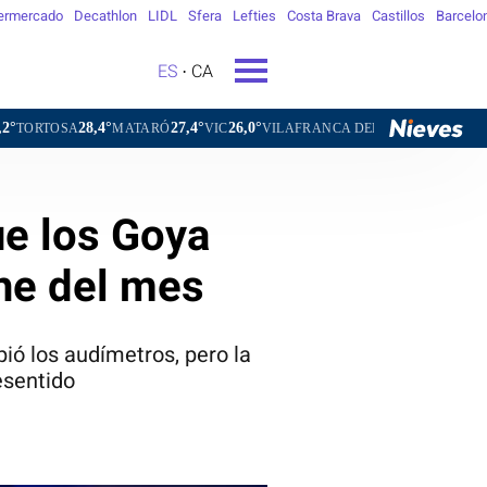
ermercado
Decathlon
LIDL
Sfera
Lefties
Costa Brava
Castillos
Barcelo
ES
CA
,4°
27,4°
26,0°
26,2°
MATARÓ
VIC
VILAFRANCA DEL PENEDÈS
VILANOVA I LA
ue los Goya
che del mes
ió los audímetros, pero la
esentido