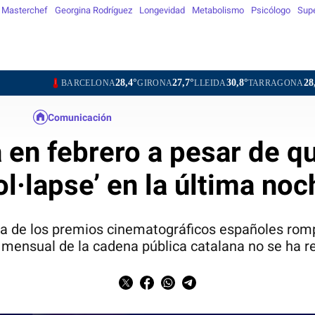
Masterchef
Georgina Rodríguez
Longevidad
Metabolismo
Psicólogo
Sup
28,4°
27,7°
30,8°
28,2°
28
BARCELONA
GIRONA
LLEIDA
TARRAGONA
TORTOSA
Comunicación
 en febrero a pesar de q
l·lapse’ en la última no
la de los premios cinematográficos españoles romp
 mensual de la cadena pública catalana no se ha r