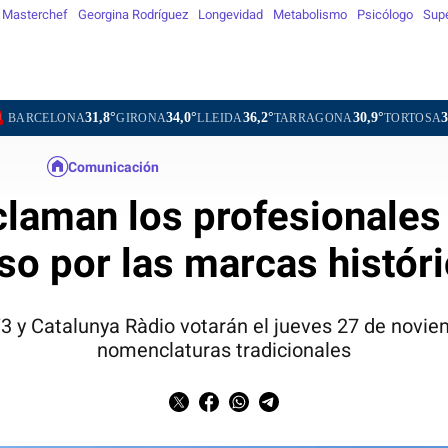
Masterchef
Georgina Rodríguez
Longevidad
Metabolismo
Psicólogo
Sup
31,8°
34,0°
36,2°
30,9°
34,8°
3
GIRONA
LLEIDA
TARRAGONA
TORTOSA
MATARÓ
Comunicación
claman los profesionales
so por las marcas histór
3 y Catalunya Ràdio votarán el jueves 27 de novie
nomenclaturas tradicionales