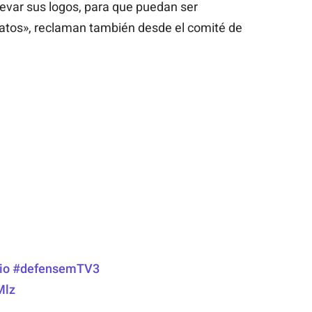
evar sus logos, para que puedan ser
matos», reclaman también desde el comité de
io
#defensemTV3
Mlz