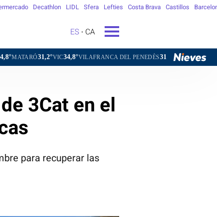
ermercado
Decathlon
LIDL
Sfera
Lefties
Costa Brava
Castillos
Barcelo
ES
CA
1,2°
34,8°
31,7°
31,5°
VIC
VILAFRANCA DEL PENEDÈS
VILANOVA I LA GELTRÚ
 de 3Cat en el
icas
mbre para recuperar las