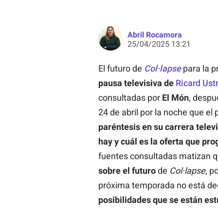
Abril Rocamora
25/04/2025 13:21
El futuro de
Col·lapse
para la p
pausa televisiva de
Ricard Ustr
consultadas por
El Món
, despu
24 de abril por la noche que el
paréntesis en su carrera telev
hay y cuál es la oferta que p
fuentes consultadas matizan 
sobre el futuro
de
Col·lapse
, p
próxima temporada no está dec
posibilidades que se están es