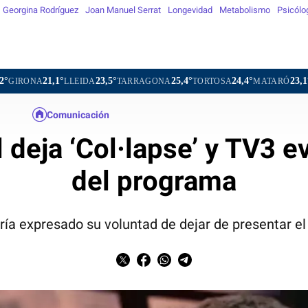
Georgina Rodríguez
Joan Manuel Serrat
Longevidad
Metabolismo
Psicólo
°
23,5°
25,4°
24,4°
23,1°
18,2°
LLEIDA
TARRAGONA
TORTOSA
MATARÓ
VIC
VILA
Comunicación
 deja ‘Col·lapse’ y TV3 e
del programa
bría expresado su voluntad de dejar de presentar 