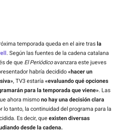
róxima temporada queda en el aire tras
la
ell
. Según las fuentes de la cadena catalana
és de que
El Periódico
avanzara este jueves
 presentador habría decidido
«hacer un
isiva»
, TV3 estaría
«evaluando qué opciones
rogramarán para la temporada que viene»
. Las
que ahora mismo
no hay una decisión clara
or lo tanto, la continuidad del programa para la
idida. Es decir, que
existen diversas
tudiando desde la cadena.