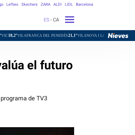
go
Lefties
Skechers
ZARA
ALDI
LIDL
Barcelona
ES
CA
21,1°
23,9°
FRANCA DEL PENEDÈS
VILANOVA I LA GELTRÚ
LA SEU D'URGELL
valúa el futuro
el programa de TV3