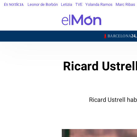
Leonor de Borbón
Letizia
TVE
Yolanda Ramos
Marc Ribas
ÉS NOTÍCIA
24,2°
21,1
BARCELONA
GIRONA
Ricard Ustrell
Ricard Ustrell ha