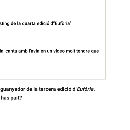
sting de la quarta edició d”Eufòria’
ria’ canta amb l’àvia en un vídeo molt tendre que
l guanyador de la tercera edició d’
Eufòria
.
 has paït?