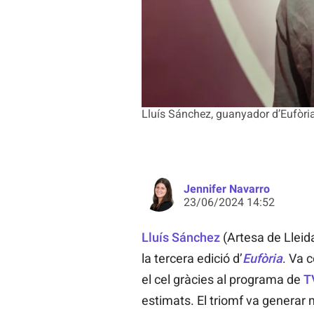
Lluís Sánchez, guanyador d’Eufòri
Jennifer Navarro
23/06/2024 14:52
Lluís Sánchez
(Artesa de Lleid
la tercera edició d’
Eufòria
. Va 
el cel gràcies al programa de
T
estimats. El triomf va generar m