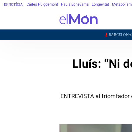
Carles Puigdemont
Paula Echevarría
Longevitat
Metabolism
ÉS NOTÍCIA
24,1°
BARCELONA
GIRONA
Lluís: “Ni 
ENTREVISTA al triomfador d