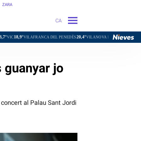
ZARA
CA
20,4°
23,3°
VILAFRANCA DEL PENEDÈS
VILANOVA I LA GELTRÚ
LA SEU D'UR
s guanyar jo
concert al Palau Sant Jordi