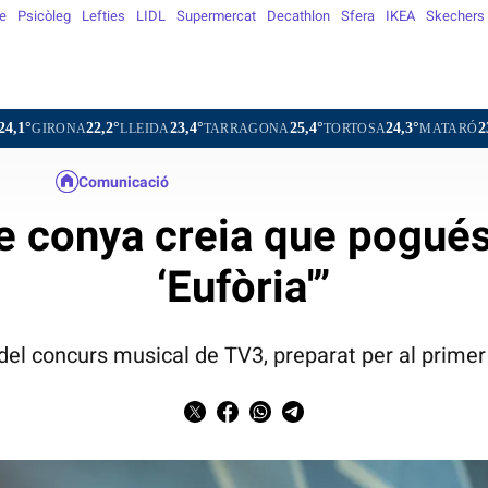
e
Psicòleg
Lefties
LIDL
Supermercat
Decathlon
Sfera
IKEA
Skechers
22,2°
23,4°
25,4°
24,3°
23,7°
18,9°
LLEIDA
TARRAGONA
TORTOSA
MATARÓ
VIC
Comunicació
de conya creia que pogué
‘Eufòria'”
el concurs musical de TV3, preparat per al primer 