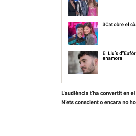
3Cat obre el cà
El Lluís d”Eufò
enamora
L’audiència t’ha convertit en e
N’ets conscient o encara no ho