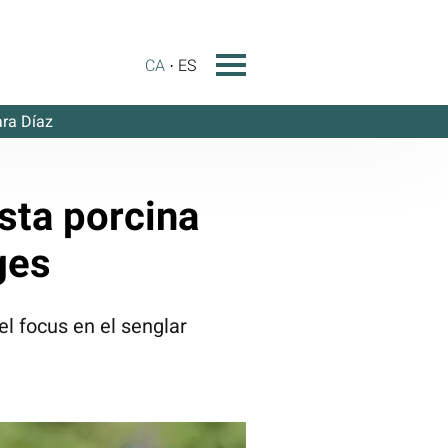
CA
ES
ra Díaz
sta porcina
ges
el focus en el senglar