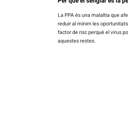
Per què el senglar és la p
La PPA és una malaltia que afec
reduir al mínim les oportunita
factor de risc perquè el virus p
aquestes restes.