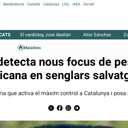
d
Metabolisme
Castells
Catalunya
LIDL
IKEA
Cervell
CATS
El cardiòleg José Abellán
Aitor Sánchez
Za
·
·
Malalties
detecta nous focus de pe
ricana en senglars salvat
ria que activa el màxim control a Catalunya i posa 