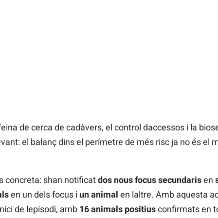
feina de cerca de cadàvers, el control daccessos i la bio
levant: el balanç dins el perímetre de més risc ja no és el 
s concreta: shan notificat
dos nous focus secundaris
en
ls
en un dels focus i
un animal
en laltre. Amb aquesta ac
nici de lepisodi, amb
16 animals positius
confirmats en to