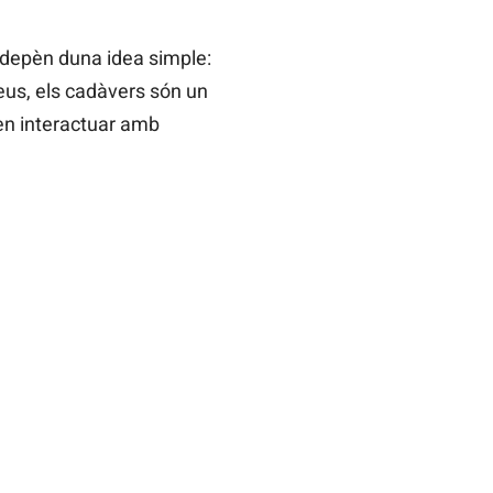
a depèn duna idea simple:
eus, els cadàvers són un
den interactuar amb