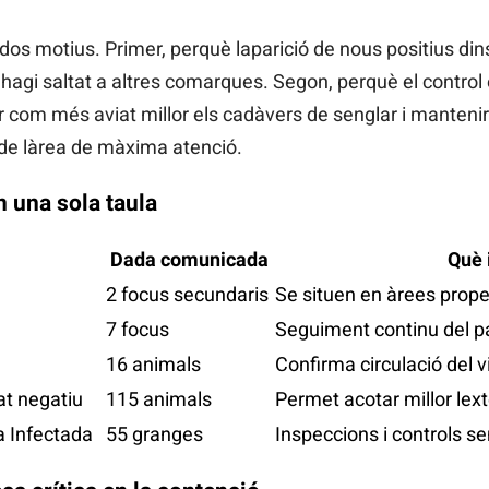
os motius. Primer, perquè laparició de nous positius dins
us hagi saltat a altres comarques. Segon, perquè el contro
rar com més aviat millor els cadàvers de senglar i mantenir
 de làrea de màxima atenció.
n una sola taula
Dada comunicada
Què 
2 focus secundaris
Se situen en àrees prope
7 focus
Seguiment continu del pa
16 animals
Confirma circulació del v
at negatiu
115 animals
Permet acotar millor lext
a Infectada
55 granges
Inspeccions i controls s