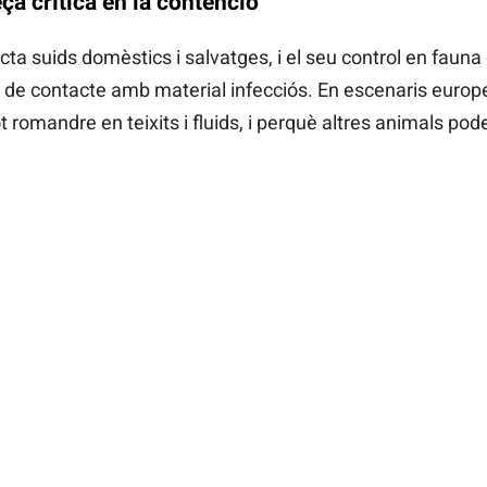
eça crítica en la contenció
ta suids domèstics i salvatges, i el seu control en faun
ts de contacte amb material infecciós. En escenaris europ
ot romandre en teixits i fluids, i perquè altres animals po