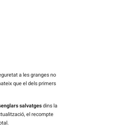
seguretat a les granges no
mateix que el dels primers
senglars salvatges
dins la
tualització, el recompte
tal.