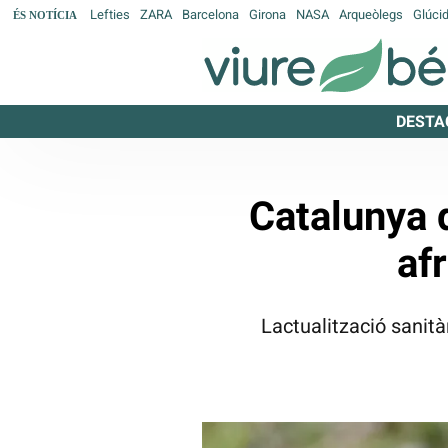
Lefties
ZARA
Barcelona
Girona
NASA
Arqueòlegs
Glúci
ÉS NOTÍCIA
DESTA
Catalunya 
af
Lactualització sanità