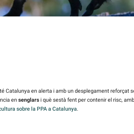
 Catalunya en alerta i amb un desplegament reforçat sob
ància en
senglars
i què sestà fent per contenir el risc, am
icultura sobre la PPA a Catalunya
.