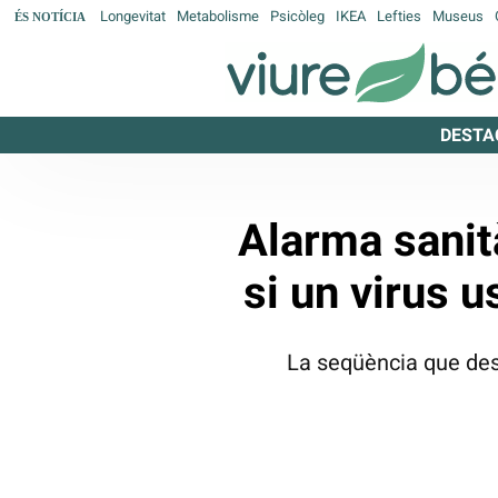
Longevitat
Metabolisme
Psicòleg
IKEA
Lefties
Museus
ÉS NOTÍCIA
DESTA
Alarma sanità
si un virus u
La seqüència que desc