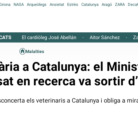
Girona
NASA
Arqueòlegs
Ansietat
Estrès
Catalunya
Aragó
ZARA
Decat
CATS
El cardiòleg José Abellán
Aitor Sánchez
Za
·
·
Malalties
ria a Catalunya: el Minis
sat en recerca va sortir d
oncerta els veterinaris a Catalunya i obliga a mi