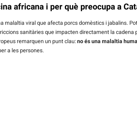
ina africana i per què preocupa a Ca
a malaltia viral que afecta porcs domèstics i jabalins. Po
striccions sanitàries que impacten directament la cadena p
uropeus remarquen un punt clau:
no és una malaltia hum
per a les persones.