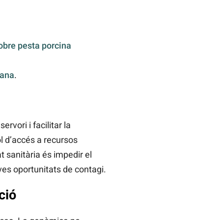
obre pesta porcina
cana
.
rvori i facilitar la
ol d’accés a recursos
at sanitària és impedir el
ves oportunitats de contagi.
ció