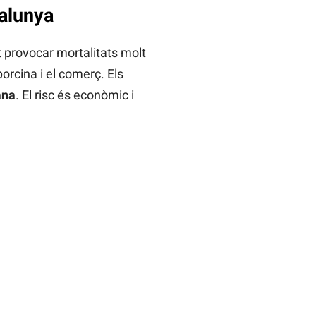
talunya
t provocar mortalitats molt
orcina i el comerç. Els
ana
. El risc és econòmic i