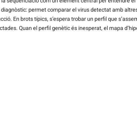
ua la seqüenciació com un element central per entendre e
 diagnòstic: permet comparar el virus detectat amb altre
cció. En brots típics, s’espera trobar un perfil que s’assem
ades. Quan el perfil genètic és inesperat, el mapa d’hip