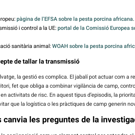
uropeu:
pàgina de l’EFSA sobre la pesta porcina africana
.
missió i control a la UE:
portal de la Comissió Europea s
icació sanitària animal:
WOAH sobre la pesta porcina afri
repte de tallar la transmissió
atge, la gestió es complica. El jabalí pot actuar com a rese
ritori, fet que obliga a combinar vigilància de camp, contr
n activitats de risc. En aquest tipus d’episodis, la priorit
evitar que la logística o les pràctiques de camp generin no
s canvia les preguntes de la investiga