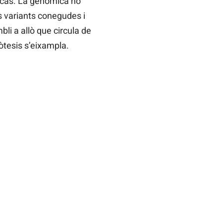
l cas. La genòmica no
s variants conegudes i
bli a allò que circula de
òtesis s’eixampla.