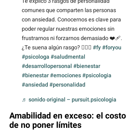
Te explico 3 rasgos de personalidad
comunes que comparten las personas
con ansiedad. Conocernos es clave para
poder regular nuestras emociones sin
frustrarnos ni forzarnos demasiado ❤️‍🩹.
¿Te suena algún rasgo? 🙆🏻‍♀️
#fy
#foryou
#psicologa
#saludmental
#desarrollopersonal
#bienestar
#bienestar
#emociones
#psicologia
#ansiedad
#personalidad
♬ sonido original – pursuit.psicologia
Amabilidad en exceso: el costo
de no poner límites