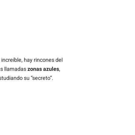
ncreíble, hay rincones del
las llamadas
zonas azules
,
studiando su “secreto”.