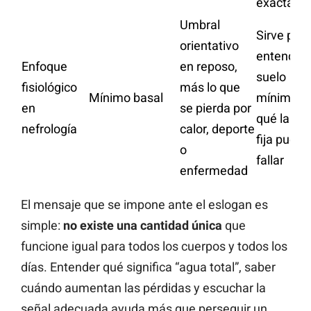
exacta dia
Umbral
Sirve par
orientativo
entender 
Enfoque
en reposo,
suelo
fisiológico
más lo que
Mínimo basal
mínimo y 
en
se pierda por
qué la cif
nefrología
calor, deporte
fija puede
o
fallar
enfermedad
El mensaje que se impone ante el eslogan es
simple:
no existe una cantidad única
que
funcione igual para todos los cuerpos y todos los
días. Entender qué significa “agua total”, saber
cuándo aumentan las pérdidas y escuchar la
señal adecuada ayuda más que perseguir un