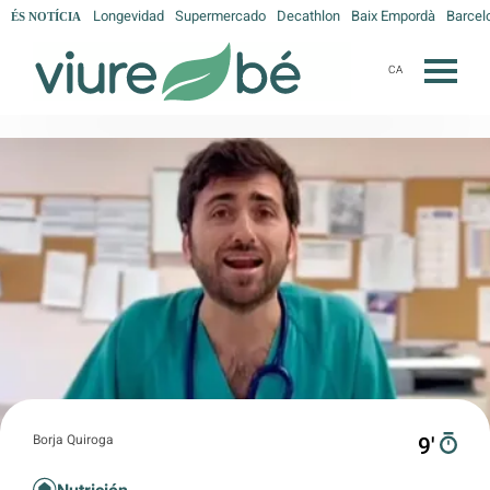
Longevidad
Supermercado
Decathlon
Baix Empordà
Barcel
ÉS NOTÍCIA
CA
Borja Quiroga
9′