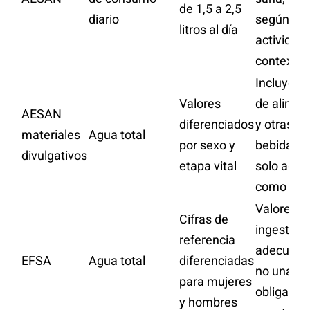
de 1,5 a 2,5
diario
según
litros al día
actividad 
contexto
Incluye a
Valores
de alimen
AESAN
diferenciados
y otras
materiales
Agua total
por sexo y
bebidas, 
divulgativos
etapa vital
solo agua
como beb
Valores d
Cifras de
ingesta
referencia
adecuada
EFSA
Agua total
diferenciadas
no una
para mujeres
obligació
y hombres