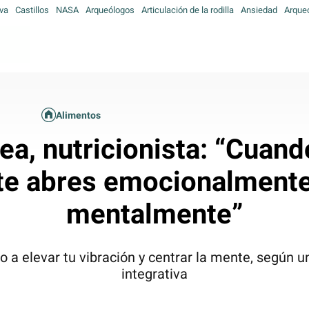
va
Castillos
NASA
Arqueólogos
Articulación de la rodilla
Ansiedad
Arque
Alimentos
rea, nutricionista: “Cua
te abres emocionalmente
mentalmente”
o a elevar tu vibración y centrar la mente, según u
integrativa