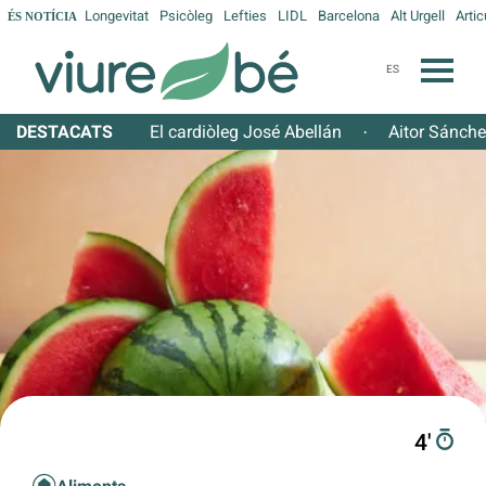
Longevitat
Psicòleg
Lefties
LIDL
Barcelona
Alt Urgell
Artic
ÉS NOTÍCIA
ES
DESTACATS
El cardiòleg José Abellán
Aitor Sánch
·
4′