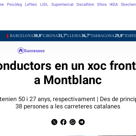
me
Psicòleg
Lefties
LIDL
Supermercat
Decathlon
Sfera
IKEA
Skecher
30,8°
31,7°
36,7°
29,8°
32,3°
LONA
GIRONA
LLEIDA
TARRAGONA
TORTOSA
MAT
Successos
nductors en un xoc fronta
a Montblanc
enien 50 i 27 anys, respectivament | Des de princip
38 persones a les carreteres catalanes