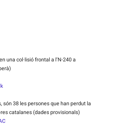
 una col·lisió frontal a l’N-240 a
berà)
Fk
 són 38 les persones que han perdut la
eres catalanes (dades provisionals)
PAC