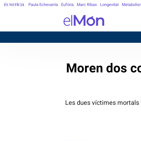
Paula Echevarría
Eufòria
Marc Ribas
Longevitat
Metabolis
ÉS NOTÍCIA
BARCE
Moren dos co
Les dues víctimes mortals t