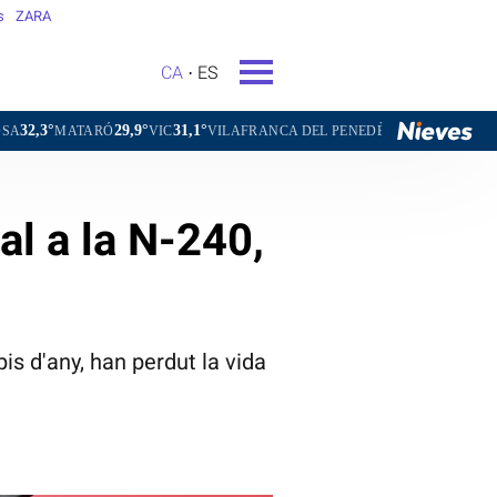
s
ZARA
CA
ES
29,9°
31,1°
29,4°
ARÓ
VIC
VILAFRANCA DEL PENEDÈS
VILANOVA I LA GELTRÚ
l a la N-240,
is d'any, han perdut la vida