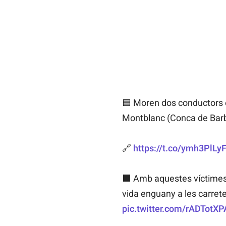
🟦 Moren dos conductors en
Montblanc (Conca de Bar
🔗
https://t.co/ymh3PlLy
⬛️ Amb aquestes víctimes,
vida enguany a les carret
pic.twitter.com/rADTotX