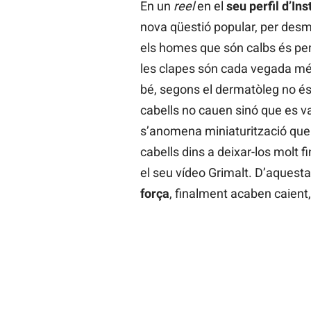
En un
reel
en el
seu perfil d’In
nova qüestió popular, per des
els homes que són calbs és perq
les clapes són cada vegada mé
bé, segons el dermatòleg no és 
cabells no cauen sinó que es v
s’anomena miniaturització qu
cabells dins a deixar-los molt f
el seu vídeo Grimalt. D’aques
força
, finalment acaben caient,