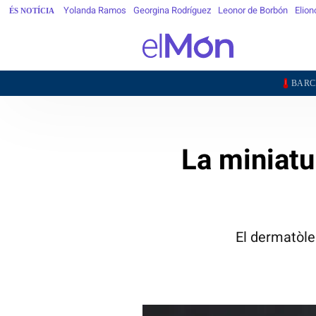
Yolanda Ramos
Georgina Rodríguez
Leonor de Borbón
Elion
ÉS NOTÍCIA
24,3°
BARCELONA
G
La miniatur
El dermatòle