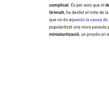
complicat
. És per això que el
d
Grimalt
, ha desfet el mite de l
que no és a
questa la causa de 
popularitzat una nova paraula p
miniaturització
, un procés on e