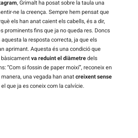
stagram
, Grimalt ha posat sobre la taula una
mentir-ne la creença. Sempre hem pensat que
uè els han anat caient els cabells, és a dir,
s prominents fins que ja no queda res. Doncs
aquesta la resposta correcta, ja que els
an aprimant. Aquesta és una condició que
e bàsicament
va reduint el diàmetre
dels
ins: “Com si fossin de paper moixí”, reconeix en
ta manera, una vegada han anat
creixent sense
 el que ja es coneix com la calvície.