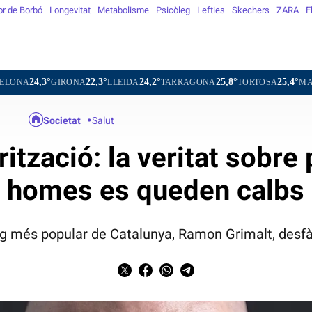
or de Borbó
Longevitat
Metabolisme
Psicòleg
Lefties
Skechers
ZARA
E
22,3°
24,2°
25,8°
25,4°
24,1°
IRONA
LLEIDA
TARRAGONA
TORTOSA
MATARÓ
VI
Societat
Salut
ització: la veritat sobre
homes es queden calbs
g més popular de Catalunya, Ramon Grimalt, desfà