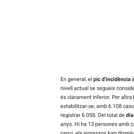
En general, el
pic d’incidència d
nivell actual se segueix consid
és clarament inferior. Per altra
estabilitzar-se, amb 6.108 caso
registrar 6.058. Del total de
dia
anys. Hi ha 13 persones amb c
canvi, els ingressos han disminu