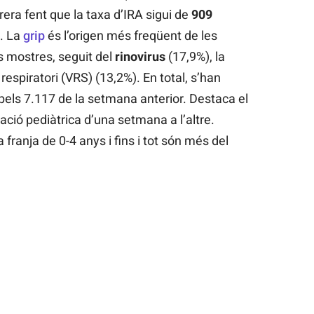
rera fent que la taxa d’IRA sigui de
909
. La
grip
és l’origen més freqüent de les
s mostres, seguit del
rinovirus
(17,9%), la
l respiratori (VRS) (13,2%). En total, s’han
 pels 7.117 de la setmana anterior. Destaca el
ació pediàtrica d’una setmana a l’altre.
franja de 0-4 anys i fins i tot són més del