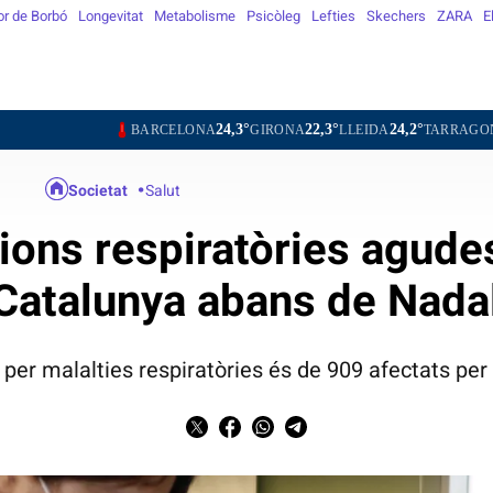
or de Borbó
Longevitat
Metabolisme
Psicòleg
Lefties
Skechers
ZARA
E
24,3°
22,3°
24,2°
25,8°
BARCELONA
GIRONA
LLEIDA
TARRAGONA
TORTO
Societat
Salut
ions respiratòries agude
Catalunya abans de Nada
 per malalties respiratòries és de 909 afectats pe