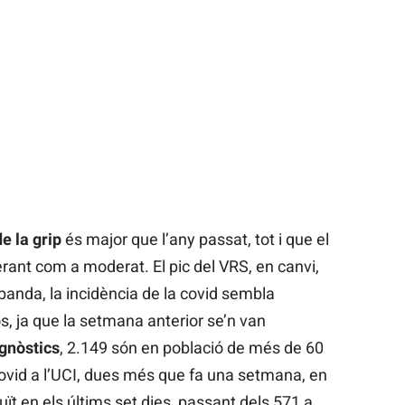
e la grip
és major que l’any passat, tot i que el
erant com a moderat. El pic del VRS, en canvi,
 banda, la incidència de la covid sembla
s, ja que la setmana anterior se’n van
gnòstics
, 2.149 són en població de més de 60
ovid a l’UCI, dues més que fa una setmana, en
ït en els últims set dies, passant dels 571 a