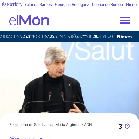
Yolanda Ramos
Georgina Rodríguez
Leonor de Borbón
Elionor
ÉS NOTÍCIA
5,9°
25,7°
23,7°
20,3°
21,7
TORTOSA
MATARÓ
VIC
VILAFRANCA DEL PENEDÈS
El conseller de Salut, Josep Maria Argimon / ACN
3′