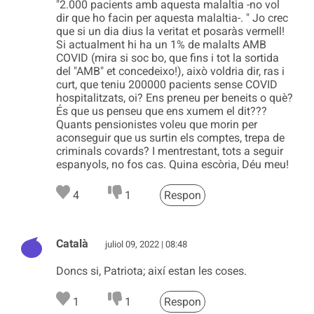
"2.000 pacients amb aquesta malaltia -no vol
dir que ho facin per aquesta malaltia-. " Jo crec
que si un dia dius la veritat et posaràs vermell!
Si actualment hi ha un 1% de malalts AMB
COVID (mira si soc bo, que fins i tot la sortida
del "AMB" et concedeixo!), això voldria dir, ras i
curt, que teniu 200000 pacients sense COVID
hospitalitzats, oi? Ens preneu per beneits o què?
És que us penseu que ens xumem el dit???
Quants pensionistes voleu que morin per
aconseguir que us surtin els comptes, trepa de
criminals covards? I mentrestant, tots a seguir
espanyols, no fos cas. Quina escòria, Déu meu!
4
1
Respon
Català
juliol 09, 2022 | 08:48
Doncs si, Patriota; així estan les coses.
1
1
Respon