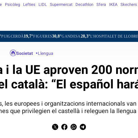
e
Psicòleg
Lefties
LIDL
Supermercat
Decathlon
Sfera
IKEA
Skechers
7°
30,8°
28,3°
28,8°
FIGUERES
GANDESA
L'HOSPITALET DE LLOBREGAT
SANT 
Societat
Llengua
 i la UE aproven 200 no
el català: “El español har
, les europees i organitzacions internacionals van
es que privilegien el castellà i releguen la llengua