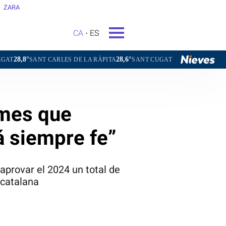
ZARA
CA
ES
28,6°
29,5°
28,3°
CARLES DE LA RÀPITA
SANT CUGAT DEL VALLÈS
TERRASSA
rmes que
á siempre fe”
 aprovar el 2024 un total de
 catalana