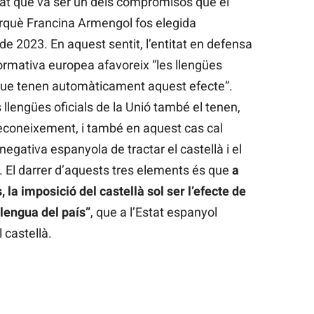
t que va ser un dels compromisos que el
rquè Francina Armengol fos elegida
de 2023. En aquest sentit, l’entitat en defensa
ormativa europea afavoreix “les llengües
 que tenen automàticament aquest efecte”.
llengües oficials de la Unió també el tenen,
reconeixement, i també en aquest cas cal
negativa espanyola de tractar el castellà i el
. El darrer d’aquests tres elements és que
a
 la imposició del castellà sol ser l’efecte de
llengua del país”
, que a l’Estat espanyol
 castellà.