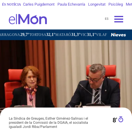
Carles Puigdemont
Paula Echevarría
Longevitat
Psicòleg
Met
ÉS NOTÍCIA
ES
9,7°
32,1°
31,3°
31,1°
30,6°
TORTOSA
MATARÓ
VIC
VILAFRANCA DEL PENEDÈS
La Síndica de Greuges, Esther Giménez-Salinas i el
8′
president de la Comissió de la DGAIA, el socialista
igualadí Jordi Riba/Parlament