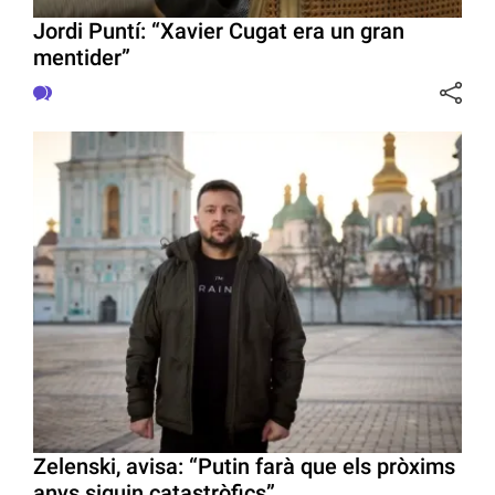
Jordi Puntí: “Xavier Cugat era un gran
mentider”
Zelenski, avisa: “Putin farà que els pròxims
anys siguin catastròfics”