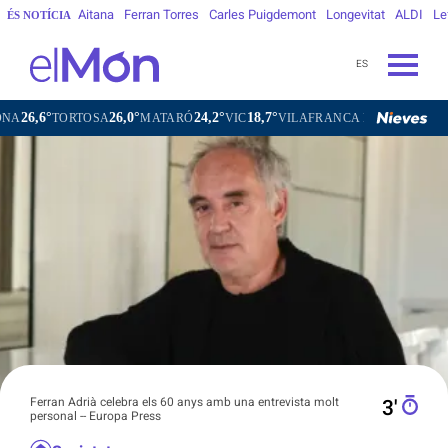
Aitana
Ferran Torres
Carles Puigdemont
Longevitat
ALDI
Le
ÉS NOTÍCIA
ES
26,0°
24,2°
18,7°
21,3°
OSA
MATARÓ
VIC
VILAFRANCA DEL PENEDÈS
VILANOVA
Ferran Adrià celebra els 60 anys amb una entrevista molt
3′
personal -- Europa Press