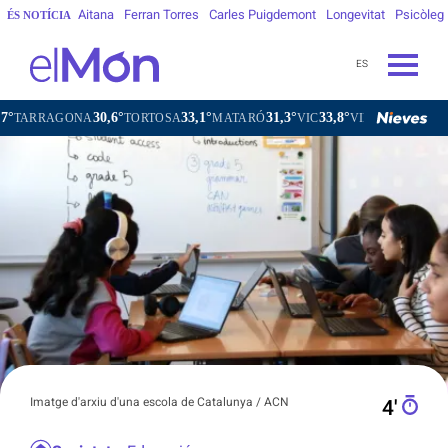
Aitana
Ferran Torres
Carles Puigdemont
Longevitat
Psicòleg
ÉS NOTÍCIA
ES
30,6°
33,1°
31,3°
33,8°
AGONA
TORTOSA
MATARÓ
VIC
VILAFRANCA DEL PENED
Imatge d'arxiu d'una escola de Catalunya / ACN
4′