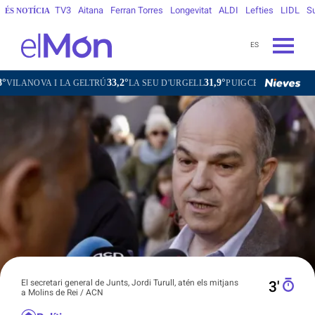
TV3
Aitana
Ferran Torres
Longevitat
ALDI
Lefties
LIDL
S
ÉS NOTÍCIA
ES
33,2°
31,9°
29,5°
ANOVA I LA GELTRÚ
LA SEU D'URGELL
PUIGCERDÀ
FIGUERE
El secretari general de Junts, Jordi Turull, atén els mitjans
3′
a Molins de Rei / ACN