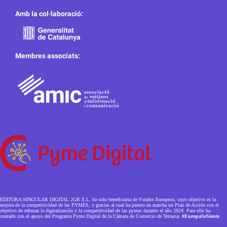
Amb la col·laboració:
Membres associats:
EDITORA SINGULAR DIGITAL 2GR S.L. ha sido beneficiaria de Fondos Europeos, cuyo objetivo es la
mejora de la competitividad de las PYMES, y gracias al cual ha puesto en marcha un Plan de Acción con el
objetivo de reforzar la digitalización y la competitividad de las pymes durante el año 2024. Para ello ha
contado con el apoyo del Programa Pyme Digital de la Cámara de Comercio de Terrassa.
#EuropaSeSiente