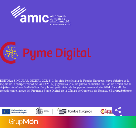
EDITORA SINGULAR DIGITAL 2GR S.L. ha sido beneficiaria de Fondos Europeos, cuyo objetivo es la
mejora de la competitividad de las PYMES, y gracias al cual ha puesto en marcha un Plan de Acción con el
objetivo de reforzar la digitalización y la competitividad de las pymes durante el año 2024. Para ello ha
contado con el apoyo del Programa Pyme Digital de la Cámara de Comercio de Terrassa.
#EuropaSeSiente