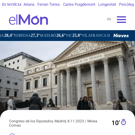
Aitana
Ferran Torres
Carles Puigdemont
Longevitat
Psicòleg
ÉS NOTÍCIA
ES
7,3°
26,6°
25,0°
25,8°
MATARÓ
VIC
VILAFRANCA DEL PENEDÈS
VILANOVA I L
Congreso de los Diputados, Madrid, 8.11.2023 / Mireia
10′
Comas