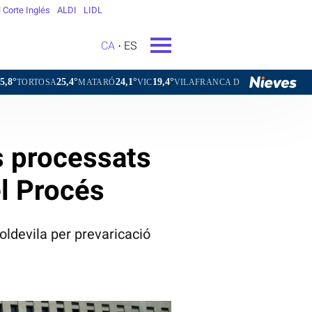
l Corte Inglés
ALDI
LIDL
CA
ES
°
24,1°
19,4°
21,4°
MATARÓ
VIC
VILAFRANCA DEL PENEDÈS
VILANOVA I LA G
s processats
el Procés
Soldevila per prevaricació