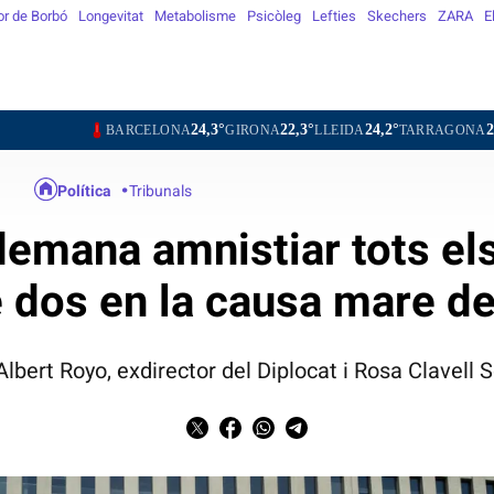
or de Borbó
Longevitat
Metabolisme
Psicòleg
Lefties
Skechers
ZARA
E
24,3°
22,3°
24,2°
25,8°
25,4
ARCELONA
GIRONA
LLEIDA
TARRAGONA
TORTOSA
Política
Tribunals
 demana amnistiar tots el
e dos en la causa mare d
lbert Royo, exdirector del Diplocat i Rosa Clavell 