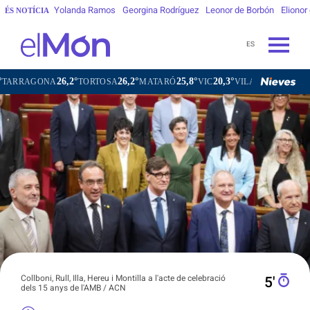
Yolanda Ramos
Georgina Rodríguez
Leonor de Borbón
Elionor
ÉS NOTÍCIA
ES
26,2°
26,2°
25,8°
20,3°
ONA
TORTOSA
MATARÓ
VIC
VILAFRANCA DEL PENEDÈS
Collboni, Rull, Illa, Hereu i Montilla a l'acte de celebració
5′
dels 15 anys de l'AMB / ACN