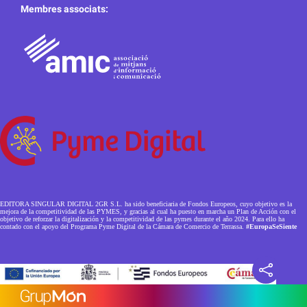
Membres associats:
EDITORA SINGULAR DIGITAL 2GR S.L. ha sido beneficiaria de Fondos Europeos, cuyo objetivo es la
mejora de la competitividad de las PYMES, y gracias al cual ha puesto en marcha un Plan de Acción con el
objetivo de reforzar la digitalización y la competitividad de las pymes durante el año 2024. Para ello ha
contado con el apoyo del Programa Pyme Digital de la Cámara de Comercio de Terrassa.
#EuropaSeSiente