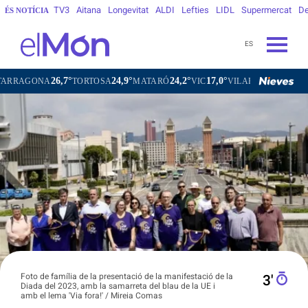
TV3
Aitana
Longevitat
ALDI
Lefties
LIDL
Supermercat
De
ÉS NOTÍCIA
ES
26,7°
24,9°
24,2°
17,0°
2
NA
TORTOSA
MATARÓ
VIC
VILAFRANCA DEL PENEDÈS
Foto de família de la presentació de la manifestació de la
3′
Diada del 2023, amb la samarreta del blau de la UE i
amb el lema 'Via fora!' / Mireia Comas