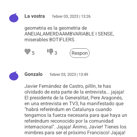
La vostra
febrer 03, 2023 | 13:26
geometria es la geometria de
ANEUALAMERDAAMBVARIABLE I SENSE,
miserables BOTIFLERS.
5
3
Respon
Gonzalo
febrer 03, 2023 | 13:49
Javier Fernández de Castro, pillín, te has
olvidado de esta parte de la entrevista... jajaja!
El presidente de la Generalitat, Pere Aragonés,
en una entrevista en TV3, ha manifestado que
"habrá referéndum en Catalunya cuando
tengamos la fuerza necesaria para que haya un
referéndum reconocido por la comunidad
internacional". Jajaja! Ánimo, Javier! Tienes los
mimbres para ser el próximo Francisco! Jajaja!