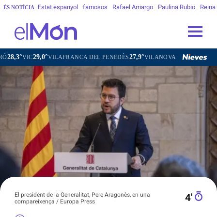
Estat espanyol
famosos
Rafael Amargo
Paulina Rubio
Reina
ÉS NOTÍCIA
,0°
27,9°
28,8°
VILAFRANCA DEL PENEDÈS
VILANOVA I LA GELTRÚ
LA SEU D
El president de la Generalitat, Pere Aragonès, en una
4′
compareixença / Europa Press