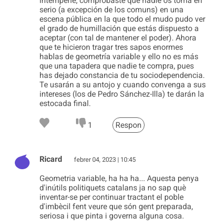
intemperie, comprobaste que nadie os toma en
serio (a excepción de los comuns) en una
escena pública en la que todo el mudo pudo ver
el grado de humillación que estás dispuesto a
aceptar (con tal de mantener el poder). Ahora
que te hicieron tragar tres sapos enormes
hablas de geometría variable y ello no es más
que una tapadera que nadie te compra, pues
has dejado constancia de tu sociodependencia.
Te usarán a su antojo y cuando convenga a sus
intereses (los de Pedro Sánchez-Illa) te darán la
estocada final.
1
Respon
Ricard
febrer 04, 2023 | 10:45
Geometria variable, ha ha ha... Aquesta penya
d'inútils politiquets catalans ja no sap què
inventar-se per continuar tractant el poble
d'imbècil fent veure que són gent preparada,
seriosa i que pinta i governa alguna cosa.