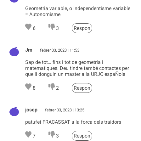
Geometria variable, o Independentisme variable
= Autonomisme
6
3
Respon
Jm
febrer 03, 2023 | 11:53
Sap de tot… fins i tot de geometria i
matematiques. Deu tindre també contactes per
que li donguin un master a la URJC espaÑola
8
2
Respon
josep
febrer 03, 2023 | 13:25
patufet FRACASSAT a la forca dels traidors
7
3
Respon