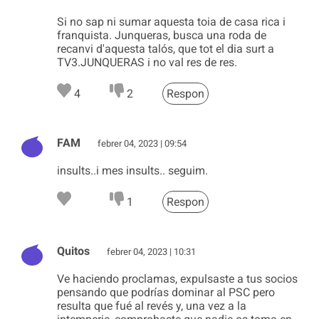
Si no sap ni sumar aquesta toia de casa rica i
franquista. Junqueras, busca una roda de
recanvi d'aquesta talós, que tot el dia surt a
TV3.JUNQUERAS i no val res de res.
4
2
Respon
FAM
febrer 04, 2023 | 09:54
insults..i mes insults.. seguim.
1
Respon
Quitos
febrer 04, 2023 | 10:31
Ve haciendo proclamas, expulsaste a tus socios
pensando que podrías dominar al PSC pero
resulta que fué al revés y, una vez a la